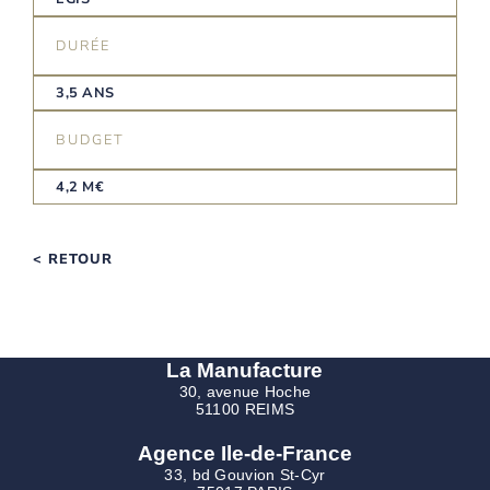
DURÉE
3,5 ANS
BUDGET
4,2 M€
< RETOUR
La Manufacture
30, avenue Hoche
51100 REIMS
Agence Ile-de-France
33, bd Gouvion St-Cyr