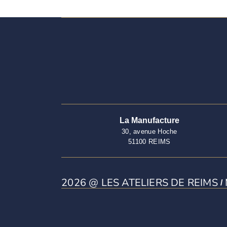
Slide 1 of 2.
La Manufacture
30, avenue Hoche
51100 REIMS
2026 @ LES ATELIERS DE REIMS
/