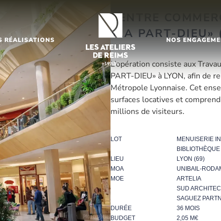
CENTRE COMMER
«LA PART-DIEU» 
S RÉALISATIONS
NOS ENGAGEME
L’opération consiste aux Trav
PART-DIEU» à LYON, afin de renf
Métropole Lyonnaise. Cet ense
surfaces locatives et compren
millions de visiteurs.
LOT
MENUISERIE I
BIBLIOTHÈQUE
LIEU
LYON (69)
MOA
UNIBAIL-RODA
MOE
ARTELIA
SUD ARCHITE
SAGUEZ PART
DURÉE
36 MOIS
BUDGET
2,05 M€