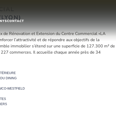
CIAL
(LYON)
NTS
CONTACT
aux de Rénovation et Extension du Centre Commercial «LA
orcer l’attractivité et de répondre aux objectifs de la
mble immobilier s’étend sur une superficie de 127.300 m² de
d 227 commerces. Il accueille chaque année près de 34
NTÉRIEURE
 DU DINING
MCO-WESTFIELD
CTES
NERS